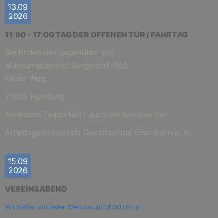
13.09
2026
11:00 - 17:00 TAG DER OFFENEN TÜR / FAHRTAG
Sie finden uns gegenüber von
Museumsbahnhof Bergedorf-Süd,
Neuer Weg,
21029 Hamburg.
An diesen Tagen fährt auch die Karoline der
Arbeitsgemeinschaft Geesthachter Eisenbahn e. V.
15.09
2026
VEREINSABEND
Wir treffen uns jeden Dienstag ab 18.00 Uhr in