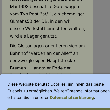
Mai 1993 beschaffte Güterwagen
vom Typ Post 2st/11, ein ehemaliger
GLmehs50 der DB, in den wir
unsere Werkstatt einrichten wollten,
wird als Lager genutzt.
Die Gleisanlagen orientieren sich am
Bahnhof "Verden an der Aller" an
der zweigleisigen Hauptstrecke
Bremen - Hannover Ende der
50er/Anfang der 60er Jahre. In
Verden beginnt sowohl die private
Diese Website benutzt Cookies, um Ihnen das beste
Nebenbahn Verden - Walsrode
Erlebnis zu ermöglichen. Weiterführende Informationen
(VWE) mit eigenen Gleisanlagen und
erhalten Sie in unserer
Datenschutzerklärung
.
Hochbauten als auch eine weitere